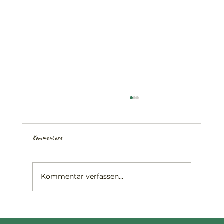
Kommentare
Kommentar verfassen...
Erfolgreiches digitales Marketing für Hofläden: So