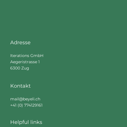
bringst du deinen Hofladen online nach vorne
Adresse
Iterations GmbH
Aegeristrasse 1
6300 Zug
Kontakt
mail@beyeli.ch
+41 (0) 774129161
Helpful links